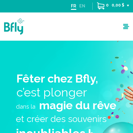
0
0,00 $
FR
EN
Fêter chez Bfly,
c’est plonger
magie du rêve
dans la
et créer
des souvenirs