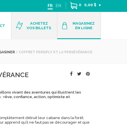
0
0,00 $
FR
EN
ACHETEZ
MAGASINEZ
CT
VOS BILLETS
EN LIGNE
GASINER
/
COFFRET PERSIFLY ET LA PERSÉVÉRANCE
ÉVÉRANCE
llons vivant des aventures qui illustrent les
: rêve, confiance, action, optimiste et
complètement détruit leur cabane dans la forêt.
leur apprend qu’il ne faut pas se décourager et que