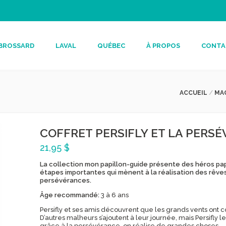
BROSSARD
LAVAL
QUÉBEC
À PROPOS
CONTA
ACCUEIL
/
MA
COFFRET PERSIFLY ET LA PERS
21,95 $
La collection mon papillon-guide présente des héros papi
étapes importantes qui mènent à la réalisation des rêves 
persévérances.
Âge recommandé:
3 à 6 ans
Persifly et ses amis découvrent que les grands vents ont 
D’autres malheurs s’ajoutent à leur journée, mais Persifly 
grâce à la persévérance, on réalise de grandes choses…