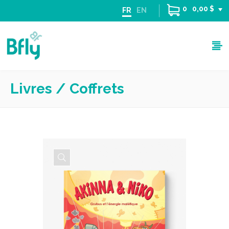
0
0,00 $
FR
EN
Livres / Coffrets