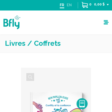
0
0,00 $
FR
EN
Livres / Coffrets