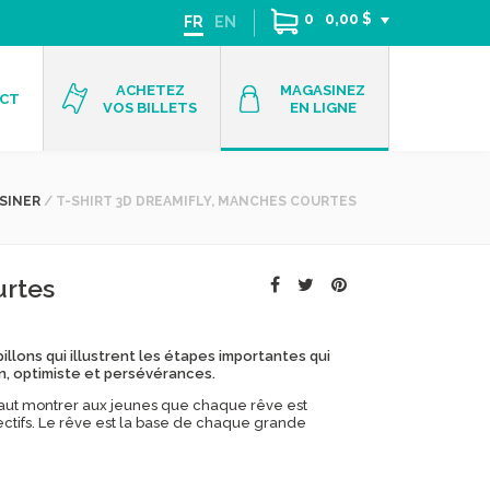
0
0,00 $
FR
EN
ACHETEZ
MAGASINEZ
CT
VOS BILLETS
EN LIGNE
SINER
/
T-SHIRT 3D DREAMIFLY, MANCHES COURTES
urtes
llons qui illustrent les étapes importantes qui
on, optimiste et persévérances.
l faut montrer aux jeunes que chaque rêve est
bjectifs. Le rêve est la base de chaque grande