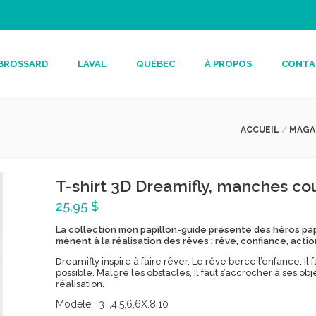
BROSSARD
LAVAL
QUÉBEC
À PROPOS
CONTA
ACCUEIL
/
MAGA
T-shirt 3D Dreamifly, manches co
25,95 $
La collection mon papillon-guide présente des héros papi
mènent à la réalisation des rêves : rêve, confiance, acti
Dreamifly inspire à faire rêver. Le rêve berce l’enfance. I
possible. Malgré les obstacles, il faut s’accrocher à ses o
réalisation.
Modèle :
3T,4,5,6,6X,8,10